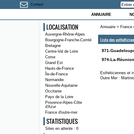
Contact
ANNUAIRE
N
LOCALISATION
Annuaire
>
France 
Auvergne-Rhône-Alpes
Liste des esthéticie
Bourgogne-Franche-Comté
Bretagne
971-Guadeloup
Centre-Val de Loire
Corse
974-La-Réunio
Grand Est
Hauts-de-France
Esthéticiennes et i
Île-de-France
Outre Mer : Martin
Normandie
Nouvelle-Aquitaine
Occitanie
Pays de la Loire
Provence-Alpes-Côte
d'Azur
France d'outre-mer
STATISTIQUES
Sites en attente : 0