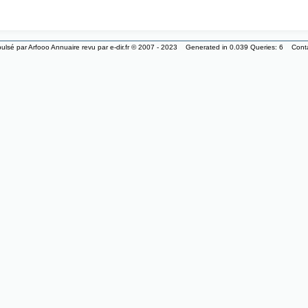
ulsé par
Arfooo Annuaire
revu par
e-dir.fr
© 2007 - 2023 Generated in 0.039 Queries: 6
Cont