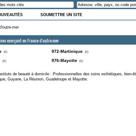
OUVEAUTÉS
SOUMETTRE UN SITE
d'outre-mer
nnes exerçant en France d'outre-mer
e
972-Martinique
(0)
(0)
n
976-Mayotte
(0)
(0)
nstituts de beauté à domicile : Professionnelles des soins esthétiques, bien-ê
ique, Guyane, La Réunion, Guadeloupe et Mayotte.