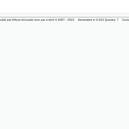
ulsé par
Arfooo Annuaire
revu par
e-dir.fr
© 2007 - 2023 Generated in 0.023 Queries: 7
Cont