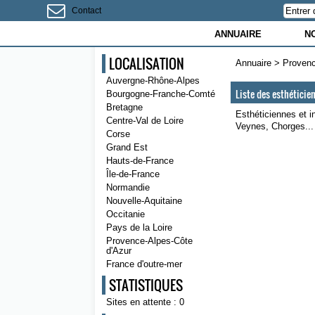
Contact
ANNUAIRE
N
LOCALISATION
Annuaire
>
Provenc
Auvergne-Rhône-Alpes
Liste des esthétici
Bourgogne-Franche-Comté
Bretagne
Esthéticiennes et 
Centre-Val de Loire
Veynes, Chorges...
Corse
Grand Est
Hauts-de-France
Île-de-France
Normandie
Nouvelle-Aquitaine
Occitanie
Pays de la Loire
Provence-Alpes-Côte
d'Azur
France d'outre-mer
STATISTIQUES
Sites en attente : 0